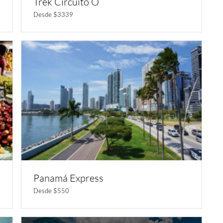
Trek Circuito O
Desde $3339
Panamá Express
Desde $550