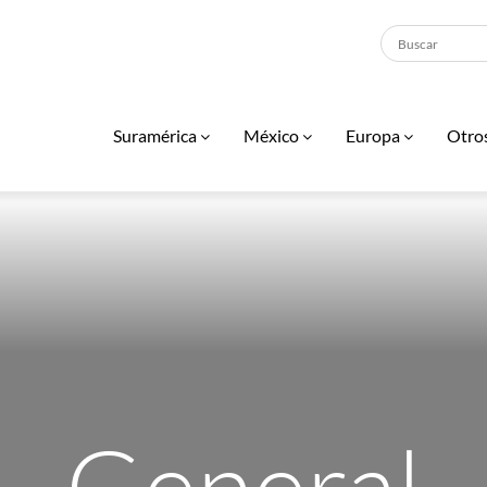
Suramérica
México
Europa
Otro
General