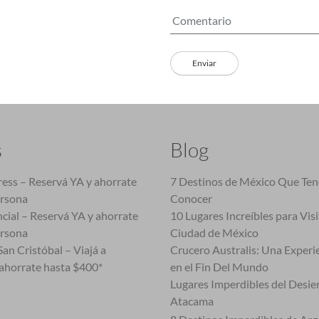
s
Blog
ess – Reservá YA y ahorrate
7 Destinos de México Que Te
ersona
Conocer
cial – Reservá YA y ahorrate
10 Lugares Increíbles para Vis
ersona
Ciudad de México
an Cristóbal – Viajá a
Crucero Australis: Una Experi
ahorrate hasta $400*
en el Fin Del Mundo
Lugares Imperdibles del Desie
Atacama