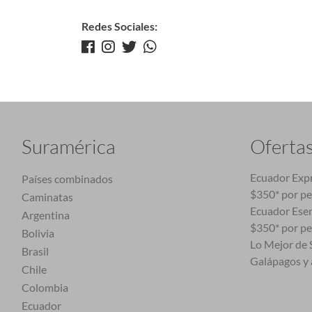
Redes Sociales:
Suramérica
Oferta
Ecuador Expr
Países combinados
$350* por p
Caminatas
Ecuador Esen
Argentina
$350* por p
Bolivia
Lo Mejor de S
Brasil
Galápagos y 
Chile
Colombia
Ecuador