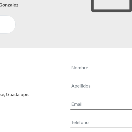
 Gonzalez
osé, Guadalupe.