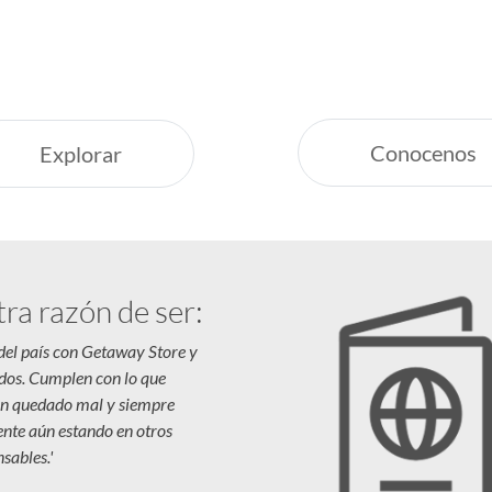
Siempre estamos a
nas vacaciones increíbles.
Respaldo y Garant
Cuidamos tu Inver
Conocenos
Explorar
tra razón de ser:
 del país con Getaway Store y
dos. Cumplen con lo que
n quedado mal y siempre
iente aún estando en otros
sables.'