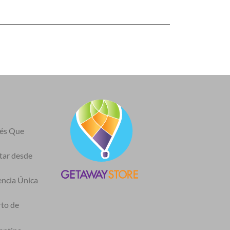
nés Que
itar desde
encia Única
rto de