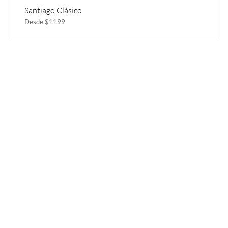
Santiago Clásico
Desde $1199
Inspirate
¿Por qué Getaway
Store?
¿Pensando en tu próxima
aventura? Conocé nuestras
Servicio Excepcional
recomendaciones, novedades y
Siempre estamos a la mano
destinos en tendencia para que
Respaldo y Garantía
vivás unas vacaciones increíbles.
Cuidamos tu Inversión