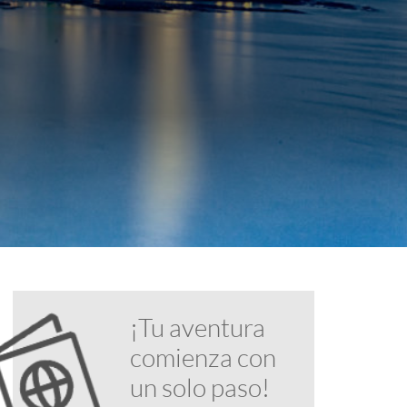
¡Tu aventura
comienza con
un solo paso!