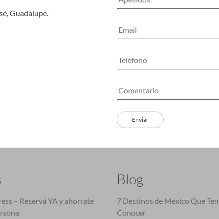
osé, Guadalupe.
s
Blog
ess – Reservá YA y ahorrate
7 Destinos de México Que Te
ersona
Conocer