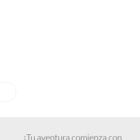
taway Store?
al
 la mano
ía
sión
¡Tu aventura comienza con