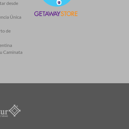
itar desde
encia Única
rto de
entina
tu Caminata