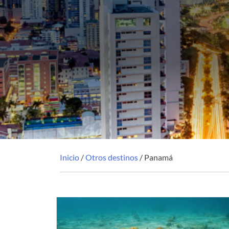
Inicio
/
Otros destinos
/ Panamá