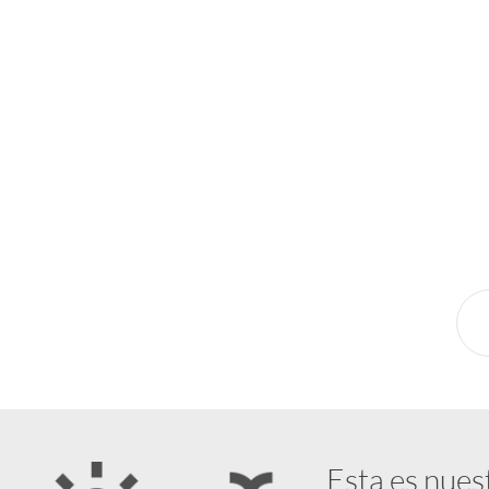
¿Pensando en tu próxima aventura? Conocé n
novedades y destinos en tendencia para que vivás u
Esta es nues