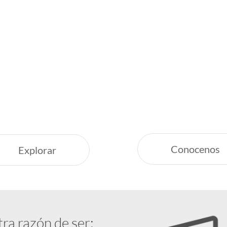
Inspirate
¿Por qué Ge
Servicio Excepcion
uestras recomendaciones,
Siempre estamos a
nas vacaciones increíbles.
Respaldo y Garant
Cuidamos tu Inver
Conocenos
Explorar
tra razón de ser: