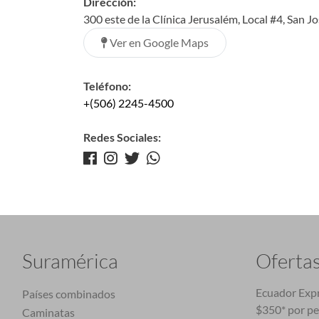
Dirección:
300 este de la Clínica Jerusalém, Local #4, San J
Ver en Google Maps
Teléfono:
+(506) 2245-4500
Redes Sociales:
Suramérica
Oferta
Ecuador Expr
Países combinados
$350* por p
Caminatas