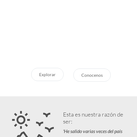
Inspirate
¿Por qué Getaway
Store?
¿Pensando en tu próxima
aventura? Conocé nuestras
Servicio Excepcional
recomendaciones, novedades y
Siempre estamos a la mano
destinos en tendencia para que
Respaldo y Garantía
vivás unas vacaciones increíbles.
Cuidamos tu Inversión
Explorar
Conocenos
Esta es nuestra razón de
ser:
'He salido varias veces del país