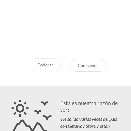
Inspirate
¿Por qué Getaway
Store?
¿Pensando en tu próxima
aventura? Conocé nuestras
Servicio Excepcional
recomendaciones, novedades y
Siempre estamos a la mano
destinos en tendencia para que
Respaldo y Garantía
vivás unas vacaciones increíbles.
Cuidamos tu Inversión
Explorar
Conocenos
Esta es nuestra razón de
ser:
'He salido varias veces del país
con Getaway Store y están