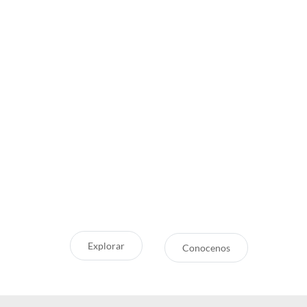
Inspirate
¿Por qué Getaway
Store?
¿Pensando en tu próxima
aventura? Conocé nuestras
Servicio Excepcional
recomendaciones, novedades y
Siempre estamos a la mano
destinos en tendencia para que
Respaldo y Garantía
vivás unas vacaciones increíbles.
Cuidamos tu Inversión
Explorar
Conocenos