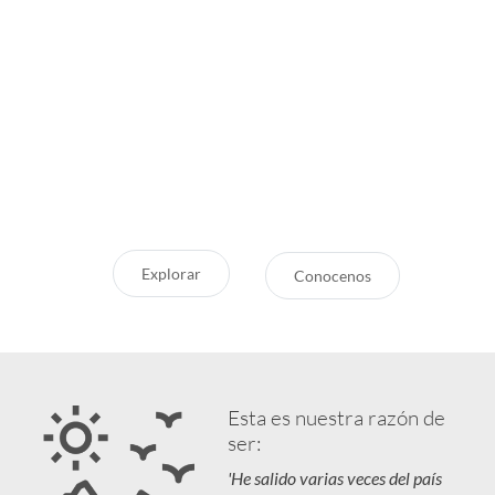
Inspirate
¿Por qué Getaway
Store?
¿Pensando en tu próxima
aventura? Conocé nuestras
Servicio Excepcional
recomendaciones, novedades y
Siempre estamos a la mano
destinos en tendencia para que
Respaldo y Garantía
vivás unas vacaciones increíbles.
Cuidamos tu Inversión
Explorar
Conocenos
Esta es nuestra razón de
ser:
'He salido varias veces del país