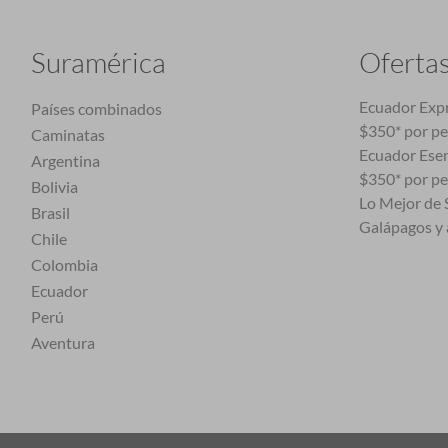
Suramérica
Oferta
Ecuador Expr
Países combinados
$350* por p
Caminatas
Ecuador Esen
Argentina
$350* por p
Bolivia
Lo Mejor de S
Brasil
Galápagos y 
Chile
Colombia
Ecuador
Perú
Aventura