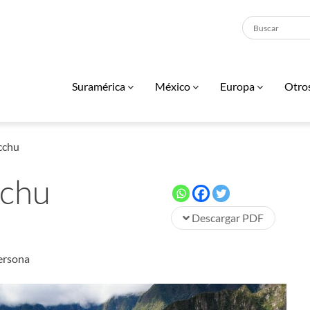
Suramérica
México
Europa
Otro
cchu
chu
Descargar PDF
ersona