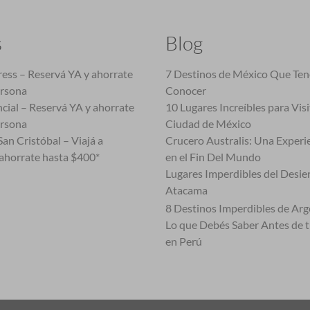
s
Blog
ess – Reservá YA y ahorrate
7 Destinos de México Que Te
ersona
Conocer
cial – Reservá YA y ahorrate
10 Lugares Increíbles para Vis
ersona
Ciudad de México
an Cristóbal – Viajá a
Crucero Australis: Una Experi
ahorrate hasta $400*
en el Fin Del Mundo
Lugares Imperdibles del Desie
Atacama
8 Destinos Imperdibles de Arg
Lo que Debés Saber Antes de 
en Perú