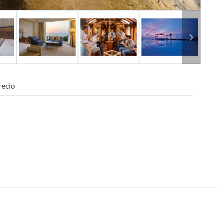
Next
recio