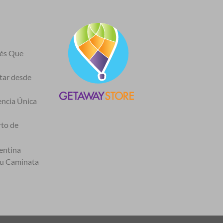
nés Que
itar desde
encia Única
rto de
entina
tu Caminata