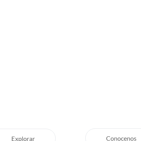
Inspirate
¿Por qué Ge
Servicio Excepcion
uestras recomendaciones,
Siempre estamos a
nas vacaciones increíbles.
Respaldo y Garant
Cuidamos tu Inver
Conocenos
Explorar