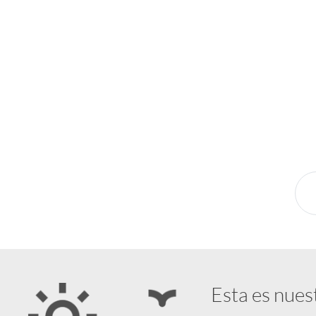
¿Pensando en tu próxima aventura? Conocé n
novedades y destinos en tendencia para que vivás u
Esta es nues