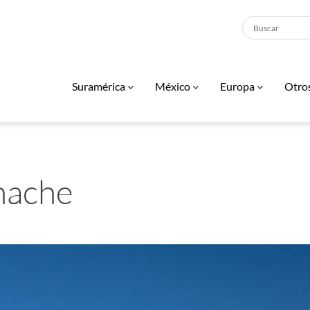
Suramérica
México
Europa
Otro
nache