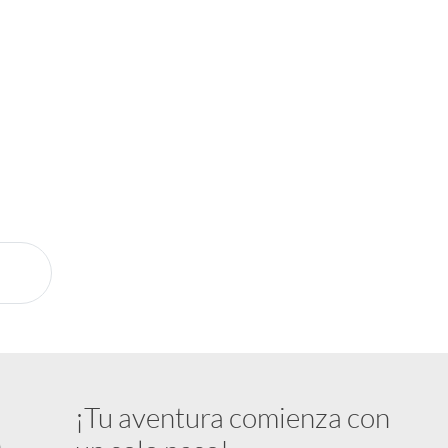
taway Store?
al
 la mano
ía
sión
¡Tu aventura comienza con