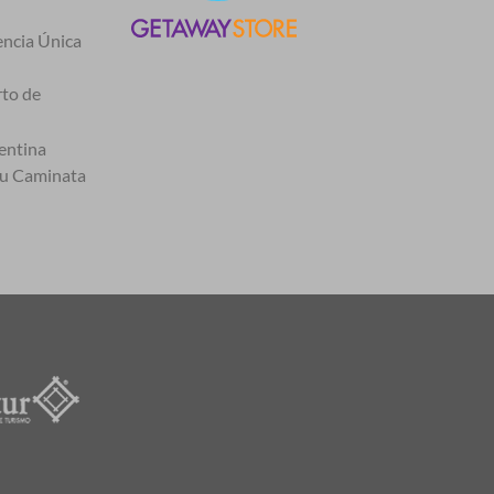
encia Única
rto de
entina
tu Caminata