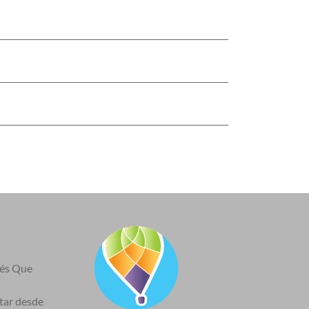
nés Que
itar desde