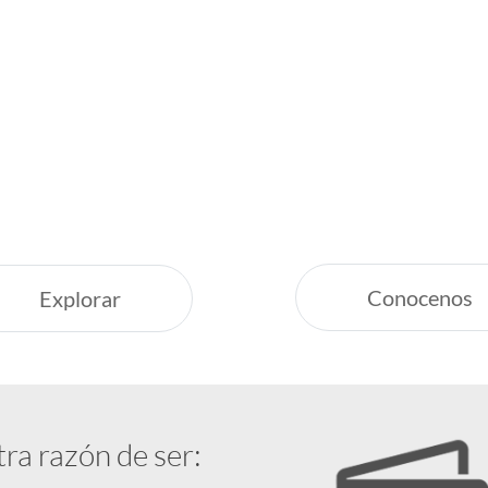
Inspirate
¿Por qué Ge
Servicio Excepcion
uestras recomendaciones,
Siempre estamos a
nas vacaciones increíbles.
Respaldo y Garant
Cuidamos tu Inver
Conocenos
Explorar
tra razón de ser: