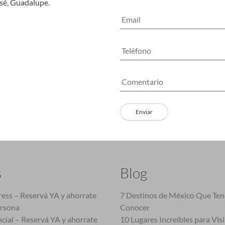
osé, Guadalupe.
s
Blog
ess – Reservá YA y ahorrate
7 Destinos de México Que Te
ersona
Conocer
cial – Reservá YA y ahorrate
10 Lugares Increíbles para Vis