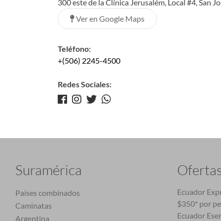
300 este de la Clínica Jerusalém, Local #4, San J
Ver en Google Maps
Teléfono:
+(506) 2245-4500
Redes Sociales:
Suramérica
Oferta
Ecuador Expr
Países combinados
$350* por p
Caminatas
Ecuador Esen
Argentina