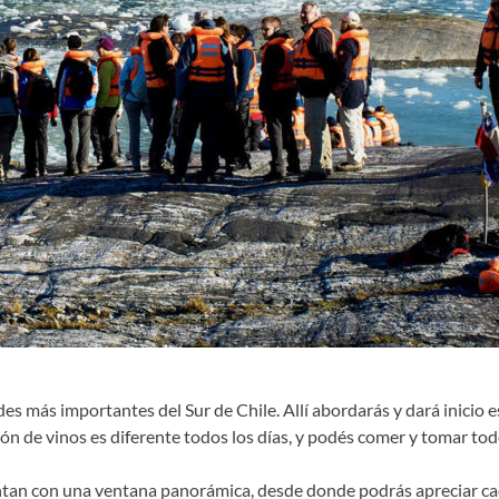
es más importantes del Sur de Chile. Allí abordarás y dará inicio es
ión de vinos es diferente todos los días, y podés comer y tomar tod
entan con una ventana panorámica, desde donde podrás apreciar 