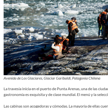
Avenida de Los Glaciares, Glaciar Garibaldi, Patagonia Chilena
La travesía inicia en el puerto de Punta Arenas, una de las ciudad
gastronomía es exquisita y de clase mundial. El menú y la selecc
Las cabinas son acogedoras y cómodas. La mayoría de ellas cu