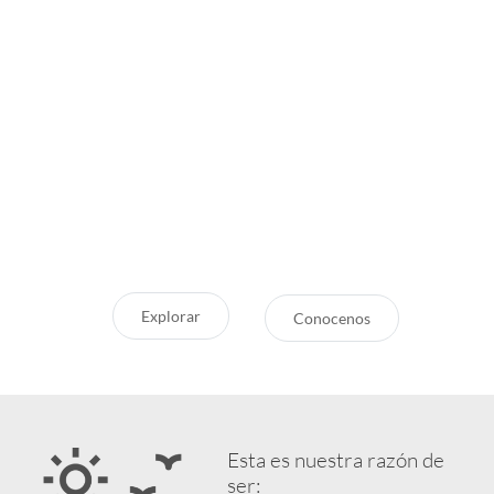
Inspirate
¿Por qué Getaway
Store?
¿Pensando en tu próxima
aventura? Conocé nuestras
Servicio Excepcional
recomendaciones, novedades y
Siempre estamos a la mano
destinos en tendencia para que
Respaldo y Garantía
vivás unas vacaciones increíbles.
Cuidamos tu Inversión
Explorar
Conocenos
Esta es nuestra razón de
ser: