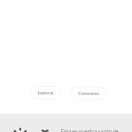
Inspirate
¿Por qué Getaway
Store?
¿Pensando en tu próxima
aventura? Conocé nuestras
Servicio Excepcional
recomendaciones, novedades y
Siempre estamos a la mano
destinos en tendencia para que
Respaldo y Garantía
vivás unas vacaciones increíbles.
Cuidamos tu Inversión
Explorar
Conocenos
Esta es nuestra razón de