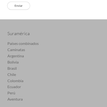
Suramérica
Países combinados
Caminatas
Argentina
Bolivia
Brasil
Chile
Colombia
Ecuador
Perú
Aventura