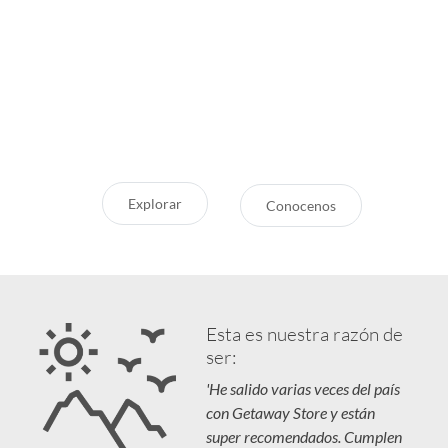
Inspirate
¿Por qué Getaway
Store?
¿Pensando en tu próxima
aventura? Conocé nuestras
Servicio Excepcional
recomendaciones, novedades y
Siempre estamos a la mano
destinos en tendencia para que
Respaldo y Garantía
vivás unas vacaciones increíbles.
Cuidamos tu Inversión
Explorar
Conocenos
Esta es nuestra razón de
ser:
'He salido varias veces del país
con Getaway Store y están
super recomendados. Cumplen