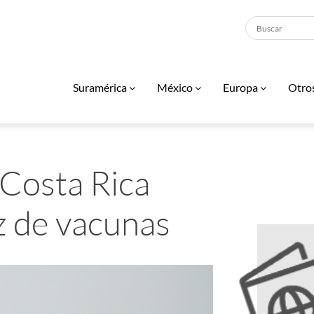
Suramérica
México
Europa
Otro
 Costa Rica
z de vacunas