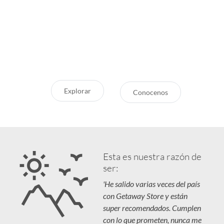
Store?
¿Pensando en tu próxima
aventura? Conocé nuestras
Servicio Excepcional
recomendaciones, novedades y
Siempre estamos a la mano
destinos en tendencia para que
Respaldo y Garantía
vivás unas vacaciones increíbles.
Cuidamos tu Inversión
Explorar
Conocenos
Esta es nuestra razón de
ser:
'He salido varias veces del país
con Getaway Store y están
super recomendados. Cumplen
con lo que prometen, nunca me