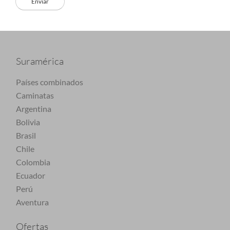
Suramérica
Países combinados
Caminatas
Argentina
Bolivia
Brasil
Chile
Colombia
Ecuador
Perú
Aventura
Ofertas