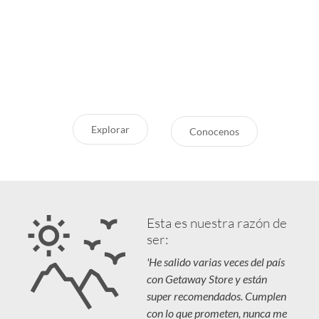
Store?
¿Pensando en tu próxima
aventura? Conocé nuestras
Servicio Excepcional
recomendaciones, novedades y
Siempre estamos a la mano
destinos en tendencia para que
Respaldo y Garantía
vivás unas vacaciones increíbles.
Cuidamos tu Inversión
Explorar
Conocenos
Esta es nuestra razón de
ser:
'He salido varias veces del país
con Getaway Store y están
super recomendados. Cumplen
con lo que prometen, nunca me