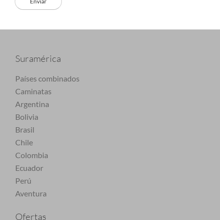
Suramérica
Países combinados
Caminatas
Argentina
Bolivia
Brasil
Chile
Colombia
Ecuador
Perú
Aventura
Ofertas