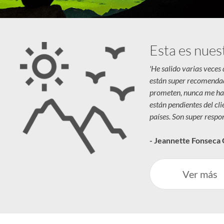
Esta es nues
'He salido varias veces
están super recomenda
prometen, nunca me ha
están pendientes del cl
países. Son super respon
- Jeannette Fonseca
Ver más