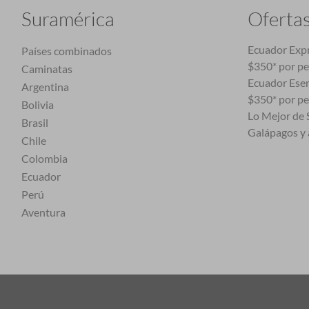
Suramérica
Oferta
Ecuador Expr
Países combinados
$350* por p
Caminatas
Ecuador Esen
Argentina
$350* por p
Bolivia
Lo Mejor de S
Brasil
Galápagos y 
Chile
Colombia
Ecuador
Perú
Aventura