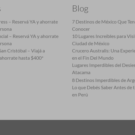
s
Blog
ess – Reservá YA y ahorrate
7 Destinos de México Que Te
ersona
Conocer
cial – Reservá YA y ahorrate
10 Lugares Increíbles para Vis
ersona
Ciudad de México
an Cristóbal – Viajá a
Crucero Australis: Una Experi
ahorrate hasta $400*
en el Fin Del Mundo
Lugares Imperdibles del Desie
Atacama
8 Destinos Imperdibles de Arg
Lo que Debés Saber Antes de 
en Perú