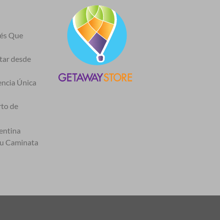
nés Que
itar desde
encia Única
rto de
entina
tu Caminata