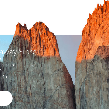
taway Store?
al
 la mano
ía
sión