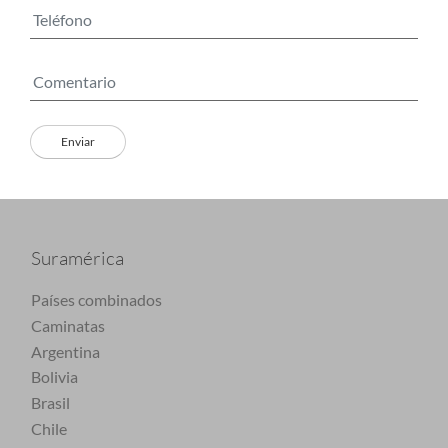
Suramérica
Países combinados
Caminatas
Argentina
Bolivia
Brasil
Chile