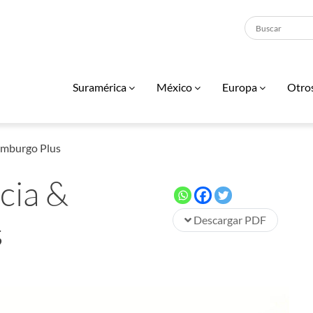
Suramérica
México
Europa
Otro
xemburgo Plus
cia &
s
Descargar PDF