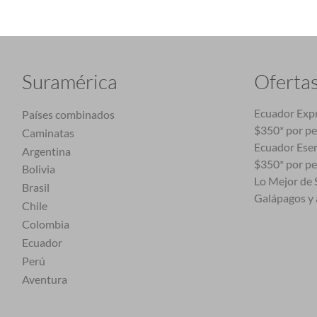
Suramérica
Oferta
Ecuador Expr
Países combinados
$350* por p
Caminatas
Ecuador Esen
Argentina
$350* por p
Bolivia
Lo Mejor de S
Brasil
Galápagos y 
Chile
Colombia
Ecuador
Perú
Aventura