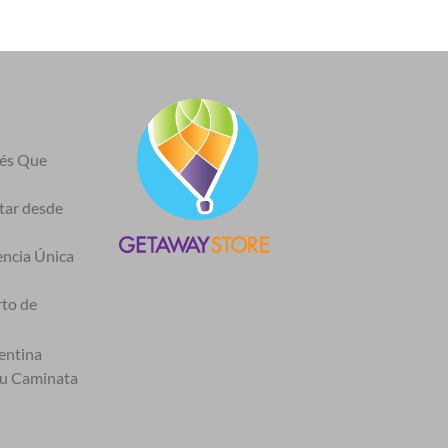
nés Que
itar desde
encia Única
rto de
entina
tu Caminata