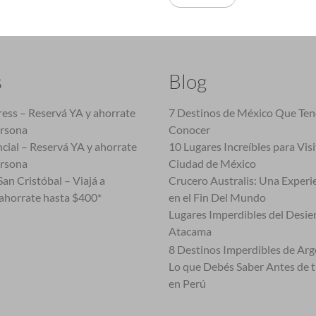
s
Blog
ess – Reservá YA y ahorrate
7 Destinos de México Que Te
ersona
Conocer
cial – Reservá YA y ahorrate
10 Lugares Increíbles para Vis
ersona
Ciudad de México
an Cristóbal – Viajá a
Crucero Australis: Una Experi
ahorrate hasta $400*
en el Fin Del Mundo
Lugares Imperdibles del Desie
Atacama
8 Destinos Imperdibles de Arg
Lo que Debés Saber Antes de 
en Perú