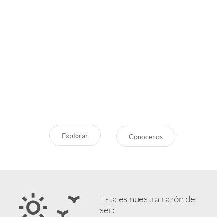
Inspirate
¿Por qué Getaway
Store?
¿Pensando en tu próxima
aventura? Conocé nuestras
Servicio Excepcional
recomendaciones, novedades y
Siempre estamos a la mano
destinos en tendencia para que
Respaldo y Garantía
vivás unas vacaciones increíbles.
Cuidamos tu Inversión
Explorar
Conocenos
Esta es nuestra razón de
ser: