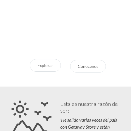
Inspirate
¿Por qué Getaway
Store?
¿Pensando en tu próxima
aventura? Conocé nuestras
Servicio Excepcional
recomendaciones, novedades y
Siempre estamos a la mano
destinos en tendencia para que
Respaldo y Garantía
vivás unas vacaciones increíbles.
Cuidamos tu Inversión
Explorar
Conocenos
Esta es nuestra razón de
ser:
'He salido varias veces del país
con Getaway Store y están