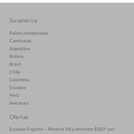
Suramérica
Países combinados
Caminatas
Argentina
Bolivia
Brasil
Chile
Colombia
Ecuador
Perú
Aventura
Ofertas
Ecuador Express – Reservá YA y ahorrate $350* por