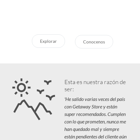
recomendaciones, novedades y
Siempre estamos a la mano
destinos en tendencia para que
Respaldo y Garantía
vivás unas vacaciones increíbles.
Cuidamos tu Inversión
Explorar
Conocenos
Esta es nuestra razón de
ser:
'He salido varias veces del país
con Getaway Store y están
super recomendados. Cumplen
con lo que prometen, nunca me
han quedado mal y siempre
están pendientes del cliente aún