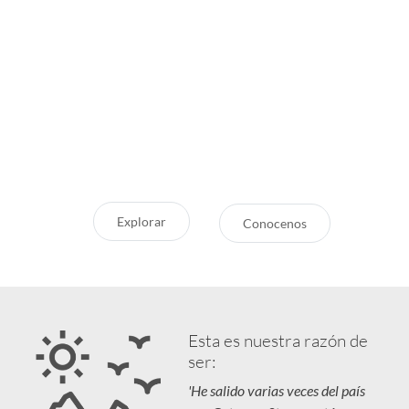
Inspirate
¿Por qué Getaway
Store?
¿Pensando en tu próxima
aventura? Conocé nuestras
Servicio Excepcional
recomendaciones, novedades y
Siempre estamos a la mano
destinos en tendencia para que
Respaldo y Garantía
vivás unas vacaciones increíbles.
Cuidamos tu Inversión
Explorar
Conocenos
Esta es nuestra razón de
ser:
'He salido varias veces del país