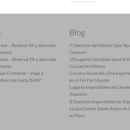
s
Blog
ess – Reservá YA y ahorrate
7 Destinos de México Que Te
ersona
Conocer
cial – Reservá YA y ahorrate
10 Lugares Increíbles para Vis
ersona
Ciudad de México
an Cristóbal – Viajá a
Crucero Australis: Una Experi
ahorrate hasta $400*
en el Fin Del Mundo
Lugares Imperdibles del Desie
Atacama
8 Destinos Imperdibles de Arg
Lo que Debés Saber Antes de 
en Perú