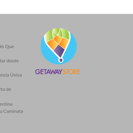
nés Que
itar desde
encia Única
rto de
entina
tu Caminata