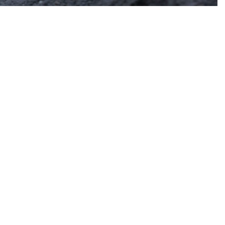
Inspirate
¿Por qué Ge
Servicio Excepcion
uestras recomendaciones,
Siempre estamos a
nas vacaciones increíbles.
Respaldo y Garant
Cuidamos tu Inver