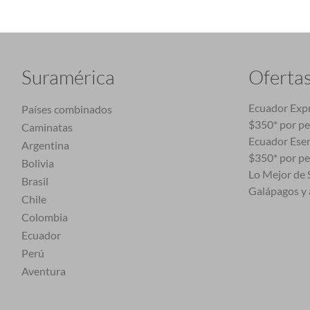
Suramérica
Oferta
Ecuador Expr
Países combinados
$350* por p
Caminatas
Ecuador Esen
Argentina
$350* por p
Bolivia
Lo Mejor de S
Brasil
Galápagos y 
Chile
Colombia
Ecuador
Perú
Aventura