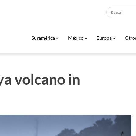
Suramérica
México
Europa
Otro
ya volcano in