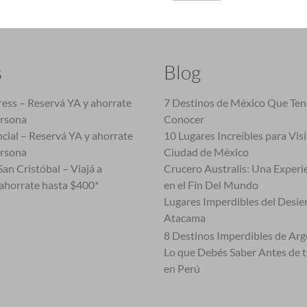
s
Blog
ess – Reservá YA y ahorrate
7 Destinos de México Que Te
ersona
Conocer
cial – Reservá YA y ahorrate
10 Lugares Increíbles para Vis
ersona
Ciudad de México
an Cristóbal – Viajá a
Crucero Australis: Una Experi
ahorrate hasta $400*
en el Fin Del Mundo
Lugares Imperdibles del Desie
Atacama
8 Destinos Imperdibles de Arg
Lo que Debés Saber Antes de 
en Perú