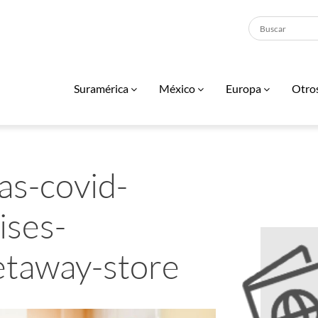
Suramérica
México
Europa
Otro
as-covid-
ises-
etaway-store