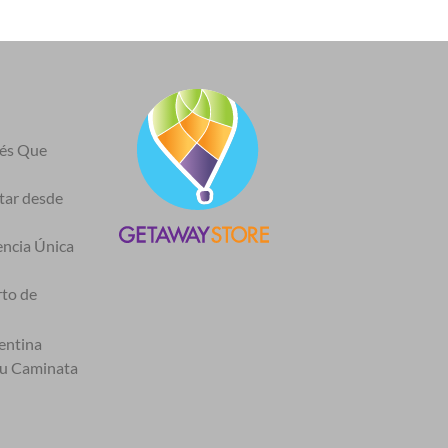
nés Que
itar desde
encia Única
rto de
entina
tu Caminata