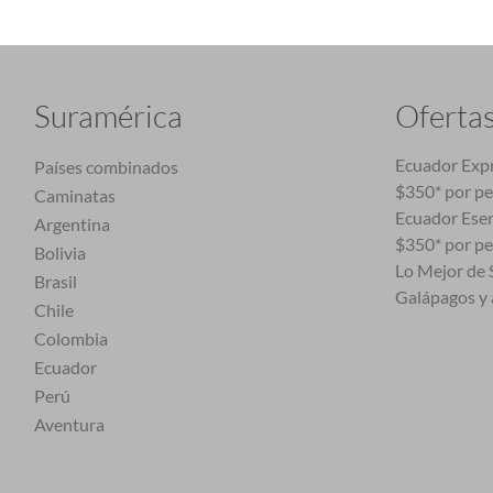
Suramérica
Oferta
Ecuador Expr
Países combinados
$350* por p
Caminatas
Ecuador Esen
Argentina
$350* por p
Bolivia
Lo Mejor de S
Brasil
Galápagos y 
Chile
Colombia
Ecuador
Perú
Aventura