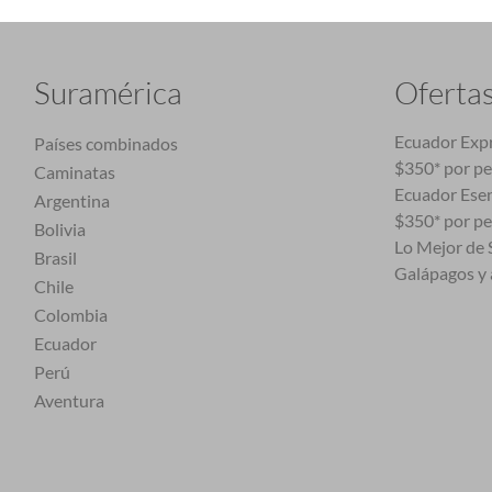
Suramérica
Oferta
Ecuador Expr
Países combinados
$350* por p
Caminatas
Ecuador Esen
Argentina
$350* por p
Bolivia
Lo Mejor de S
Brasil
Galápagos y 
Chile
Colombia
Ecuador
Perú
Aventura