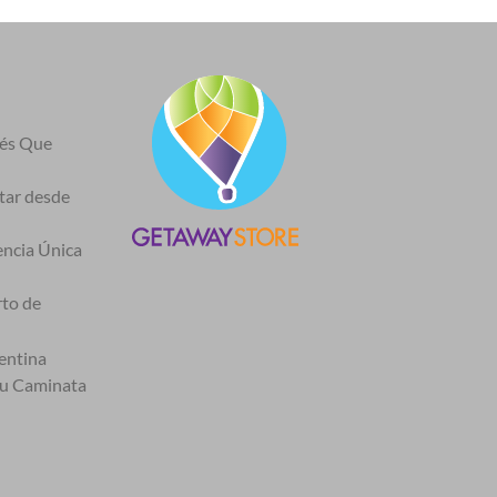
nés Que
itar desde
encia Única
rto de
entina
tu Caminata