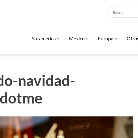
Suramérica
México
Europa
Otro
o-navidad-
edotme