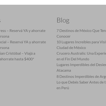
s
Blog
ess – Reservá YA y ahorrate
7 Destinos de México Que Te
ersona
Conocer
cial – Reservá YA y ahorrate
10 Lugares Increíbles para Vis
ersona
Ciudad de México
an Cristóbal – Viajá a
Crucero Australis: Una Experi
ahorrate hasta $400*
en el Fin Del Mundo
Lugares Imperdibles del Desie
Atacama
8 Destinos Imperdibles de Arg
Lo que Debés Saber Antes de 
en Perú