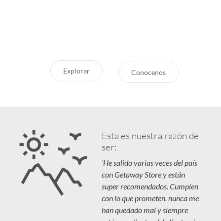
aventura? Conocé nuestras
Servicio Excepcional
recomendaciones, novedades y
Siempre estamos a la mano
destinos en tendencia para que
Respaldo y Garantía
vivás unas vacaciones increíbles.
Cuidamos tu Inversión
Explorar
Conocenos
Esta es nuestra razón de
ser:
'He salido varias veces del país
con Getaway Store y están
super recomendados. Cumplen
con lo que prometen, nunca me
han quedado mal y siempre