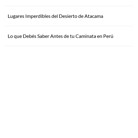
Lugares Imperdibles del Desierto de Atacama
Lo que Debés Saber Antes de tu Caminata en Perú
Inspirate
¿Por qué Getaway
Store?
¿Pensando en tu próxima