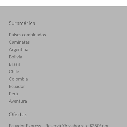
Suramérica
Países combinados
Caminatas
Argentina
Bolivia
Brasil
Chile
Colombia
Ecuador
Perú
Aventura
Ofertas
Ecuador Express – Reservá YA y ahorrate $350* por