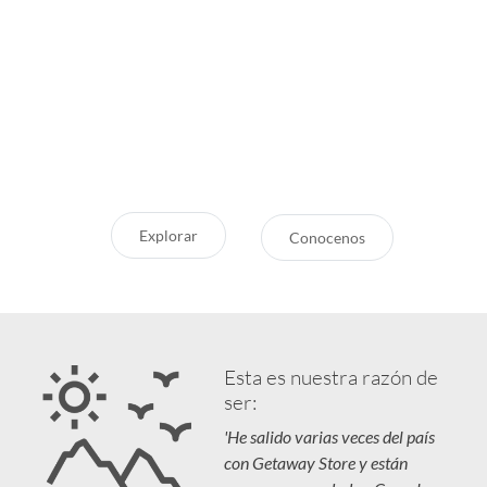
Inspirate
¿Por qué Getaway
Store?
¿Pensando en tu próxima
aventura? Conocé nuestras
Servicio Excepcional
recomendaciones, novedades y
Siempre estamos a la mano
destinos en tendencia para que
Respaldo y Garantía
vivás unas vacaciones increíbles.
Cuidamos tu Inversión
Explorar
Conocenos
Esta es nuestra razón de
ser:
'He salido varias veces del país
con Getaway Store y están