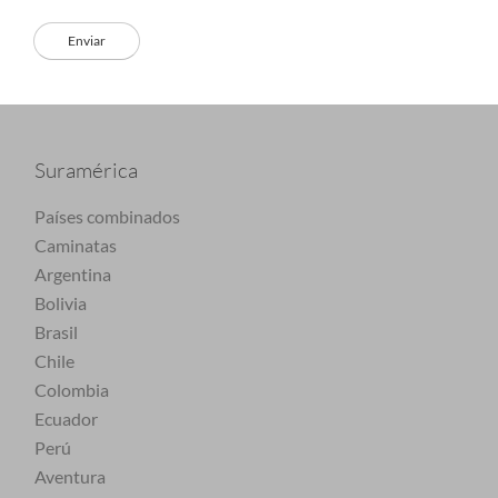
Suramérica
Países combinados
Caminatas
Argentina
Bolivia
Brasil
Chile
Colombia
Ecuador
Perú
Aventura