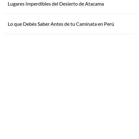
Lugares Imperdibles del Desierto de Atacama
Lo que Debés Saber Antes de tu Caminata en Perú
Inspirate
¿Por qué Getaway
Store?
¿Pensando en tu próxima
aventura? Conocé nuestras
Servicio Excepcional
recomendaciones, novedades y
Siempre estamos a la mano
destinos en tendencia para que