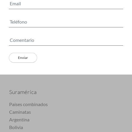
Suramérica
Países combinados
Caminatas
Argentina
Bolivia