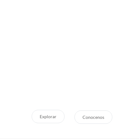
Inspirate
¿Por qué Getaway
Store?
¿Pensando en tu próxima
aventura? Conocé nuestras
Servicio Excepcional
recomendaciones, novedades y
Siempre estamos a la mano
destinos en tendencia para que
Respaldo y Garantía
vivás unas vacaciones increíbles.
Cuidamos tu Inversión
Explorar
Conocenos