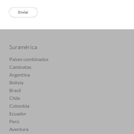
Suramérica
Países combinados
Caminatas
Argentina
Bolivia
Brasil
Chile
Colombia
Ecuador
Perú
Aventura