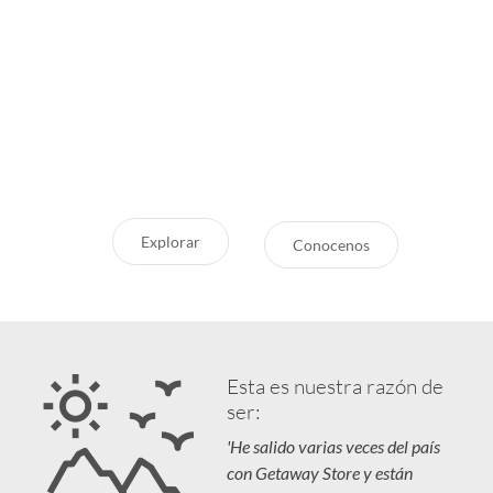
Inspirate
¿Por qué Getaway
Store?
¿Pensando en tu próxima
aventura? Conocé nuestras
Servicio Excepcional
recomendaciones, novedades y
Siempre estamos a la mano
destinos en tendencia para que
Respaldo y Garantía
vivás unas vacaciones increíbles.
Cuidamos tu Inversión
Explorar
Conocenos
Esta es nuestra razón de
ser:
'He salido varias veces del país
con Getaway Store y están