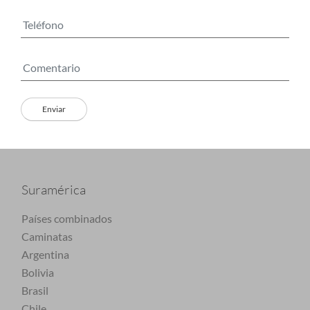
Suramérica
Países combinados
Caminatas
Argentina
Bolivia
Brasil
Chile