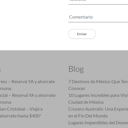
s
Blog
ess – Reservá YA y ahorrate
7 Destinos de México Que Te
ersona
Conocer
cial – Reservá YA y ahorrate
10 Lugares Increíbles para Vis
ersona
Ciudad de México
an Cristóbal – Viajá a
Crucero Australis: Una Experi
ahorrate hasta $400*
en el Fin Del Mundo
Lugares Imperdibles del Desie