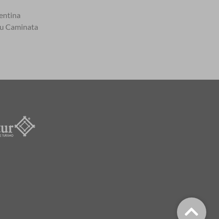
entina
tu Caminata