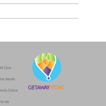
nés Que
itar desde
encia Única
rto de