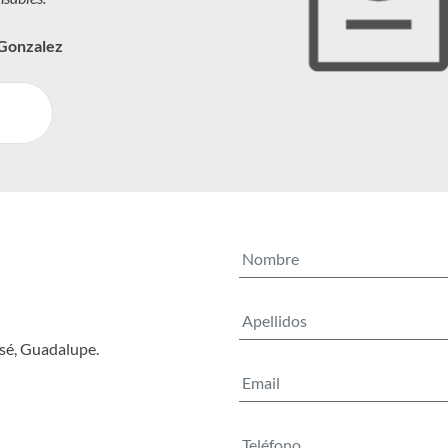
 Gonzalez
osé, Guadalupe.