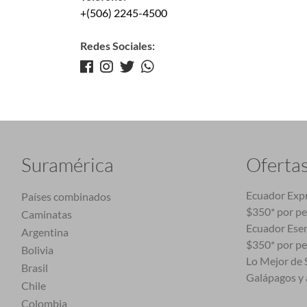
+(506) 2245-4500
Redes Sociales:
Suramérica
Oferta
Ecuador Expr
Países combinados
$350* por p
Caminatas
Ecuador Esen
Argentina
$350* por p
Bolivia
Lo Mejor de S
Brasil
Galápagos y 
Chile
Colombia