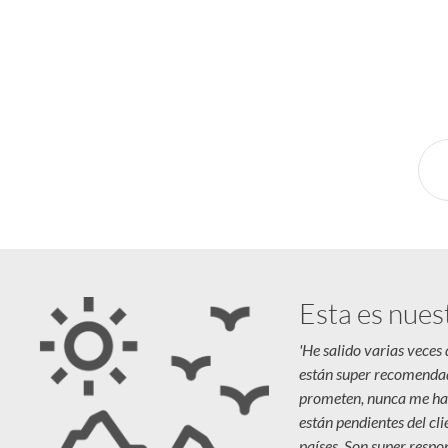
¿Pensando en tu próxima aventura? Conocé n
novedades y destinos en tendencia para que vivás u
Esta es nues
'He salido varias veces
están super recomenda
prometen, nunca me ha
están pendientes del cl
países. Son super respon