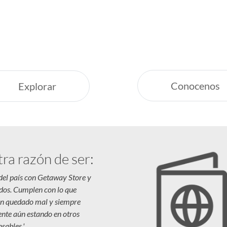
Servicio Excepcion
uestras recomendaciones,
Siempre estamos a
nas vacaciones increíbles.
Respaldo y Garant
Cuidamos tu Inver
Conocenos
Explorar
tra razón de ser:
 del país con Getaway Store y
dos. Cumplen con lo que
n quedado mal y siempre
iente aún estando en otros
sables.'