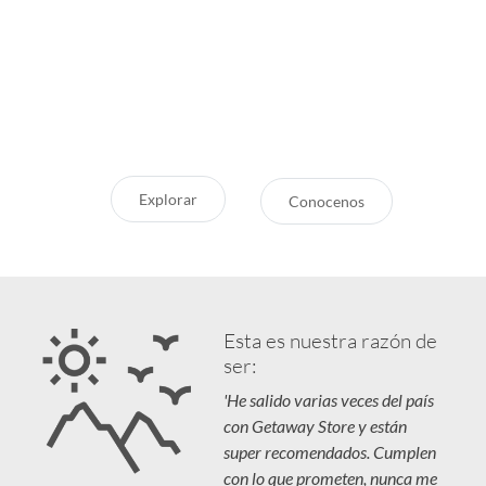
Store?
¿Pensando en tu próxima
aventura? Conocé nuestras
Servicio Excepcional
recomendaciones, novedades y
Siempre estamos a la mano
destinos en tendencia para que
Respaldo y Garantía
vivás unas vacaciones increíbles.
Cuidamos tu Inversión
Explorar
Conocenos
Esta es nuestra razón de
ser:
'He salido varias veces del país
con Getaway Store y están
super recomendados. Cumplen
con lo que prometen, nunca me