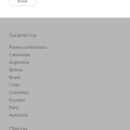
Suramérica
Países combinados
Caminatas
Argentina
Bolivia
Brasil
Chile
Colombia
Ecuador
Perú
Aventura
Ofertas