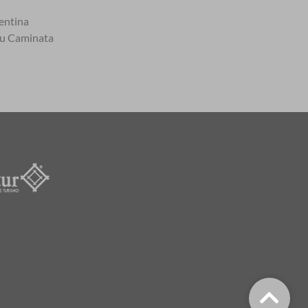
entina
tu Caminata