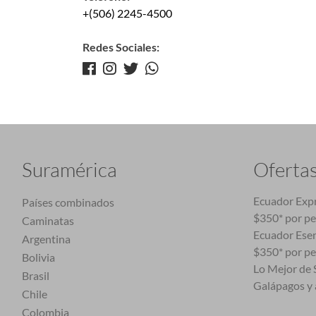
+(506) 2245-4500
Redes Sociales:
Suramérica
Oferta
Ecuador Expr
Países combinados
$350* por p
Caminatas
Ecuador Esen
Argentina
$350* por p
Bolivia
Lo Mejor de S
Brasil
Galápagos y 
Chile
Colombia