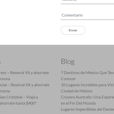
s
Blog
ess – Reservá YA y ahorrate
7 Destinos de México Que Te
ersona
Conocer
cial – Reservá YA y ahorrate
10 Lugares Increíbles para Vis
ersona
Ciudad de México
an Cristóbal – Viajá a
Crucero Australis: Una Experi
ahorrate hasta $400*
en el Fin Del Mundo
Lugares Imperdibles del Desie