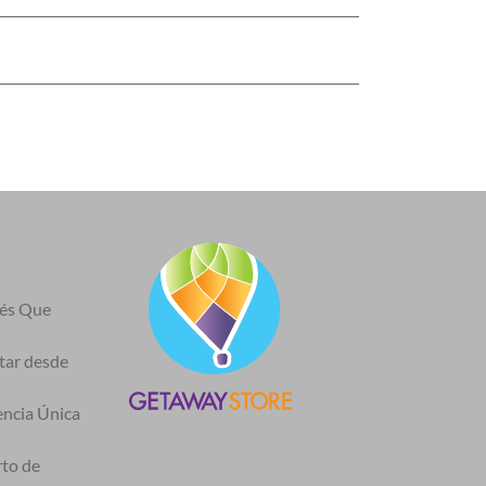
nés Que
itar desde
encia Única
rto de