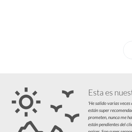
¿Pensando en tu próxima aventura? Conocé n
novedades y destinos en tendencia para que vivás u
Esta es nues
'He salido varias veces
están super recomenda
prometen, nunca me ha
están pendientes del cl
países. Son super respon