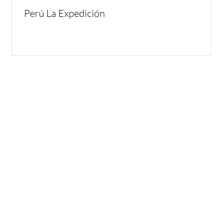
Perú La Expedición
Inspirate
¿Por qué Getaway
Store?
¿Pensando en tu próxima
aventura? Conocé nuestras
Servicio Excepcional
recomendaciones, novedades y
Siempre estamos a la mano