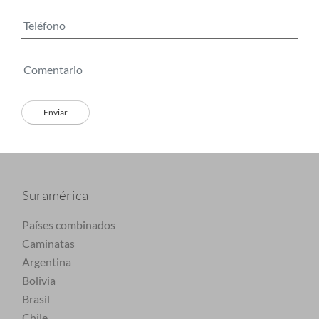
Suramérica
Países combinados
Caminatas
Argentina
Bolivia
Brasil
Chile