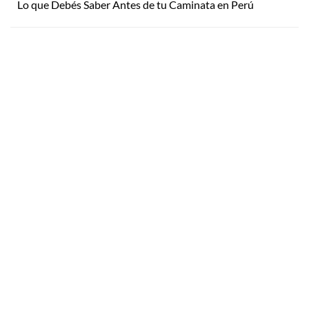
Lo que Debés Saber Antes de tu Caminata en Perú
Inspirate
¿Por qué Getaway
Store?
¿Pensando en tu próxima
aventura? Conocé nuestras
Servicio Excepcional
recomendaciones, novedades y
Siempre estamos a la mano
destinos en tendencia para que
Respaldo y Garantía
vivás unas vacaciones increíbles.
Cuidamos tu Inversión