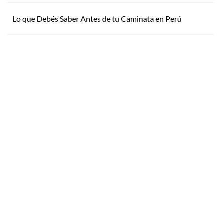
Lo que Debés Saber Antes de tu Caminata en Perú
Inspirate
¿Por qué Getaway
Store?
¿Pensando en tu próxima
aventura? Conocé nuestras
Servicio Excepcional
recomendaciones, novedades y
Siempre estamos a la mano
destinos en tendencia para que
Respaldo y Garantía
vivás unas vacaciones increíbles.
Cuidamos tu Inversión