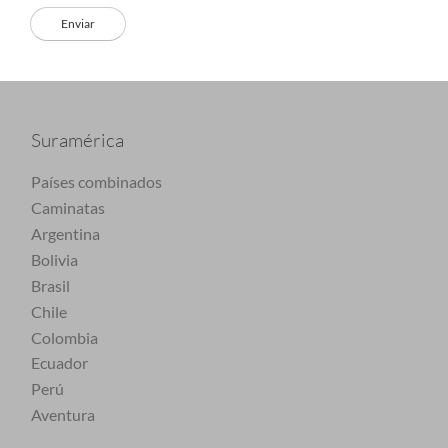
Suramérica
Países combinados
Caminatas
Argentina
Bolivia
Brasil
Chile
Colombia
Ecuador
Perú
Aventura