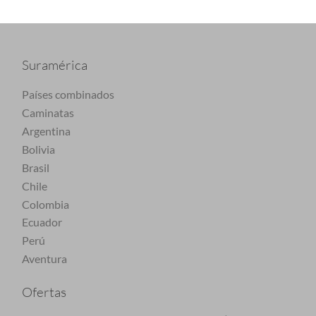
Suramérica
Países combinados
Caminatas
Argentina
Bolivia
Brasil
Chile
Colombia
Ecuador
Perú
Aventura
Ofertas