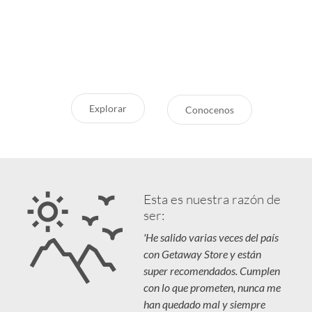
aventura? Conocé nuestras
Servicio Excepcional
recomendaciones, novedades y
Siempre estamos a la mano
destinos en tendencia para que
Respaldo y Garantía
vivás unas vacaciones increíbles.
Cuidamos tu Inversión
Explorar
Conocenos
Esta es nuestra razón de
ser:
'He salido varias veces del país
con Getaway Store y están
super recomendados. Cumplen
con lo que prometen, nunca me
han quedado mal y siempre