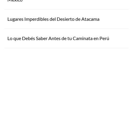
Lugares Imperdibles del Desierto de Atacama
Lo que Debés Saber Antes de tu Caminata en Perú
Inspirate
¿Por qué Getaway
Store?
¿Pensando en tu próxima