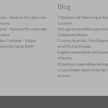
s
Blog
ess – Reservá YA y ahorrate
7 Destinos de México Que Te
ersona
Conocer
cial – Reservá YA y ahorrate
10 Lugares Increíbles para Vis
ersona
Ciudad de México
an Cristóbal – Viajá a
Crucero Australis: Una Experi
ahorrate hasta $400*
en el Fin Del Mundo
Lugares Imperdibles del Desie
Atacama
8 Destinos Imperdibles de Arg
Lo que Debés Saber Antes de 
en Perú