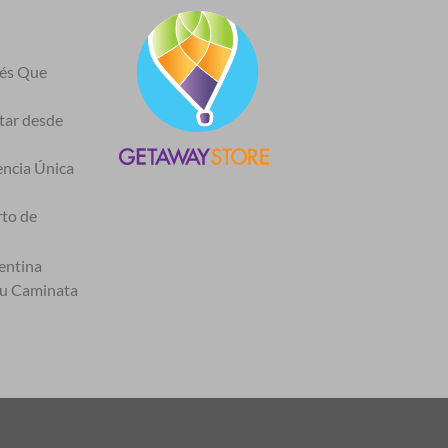
nés Que
itar desde
encia Única
rto de
entina
tu Caminata