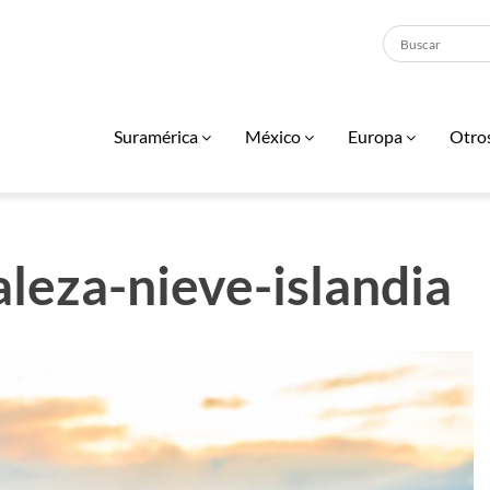
Suramérica
México
Europa
Otro
aleza-nieve-islandia