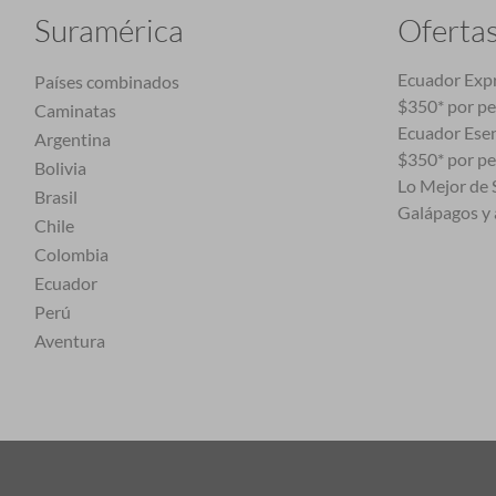
Suramérica
Oferta
Ecuador Expr
Países combinados
$350* por p
Caminatas
Ecuador Esen
Argentina
$350* por p
Bolivia
Lo Mejor de S
Brasil
Galápagos y 
Chile
Colombia
Ecuador
Perú
Aventura