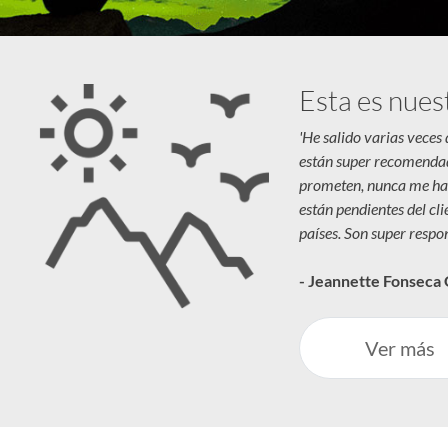
Esta es nues
'He salido varias veces
están super recomenda
prometen, nunca me ha
están pendientes del cl
países. Son super respon
- Jeannette Fonseca
Ver más