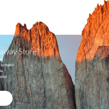
taway Store?
al
 la mano
ía
sión