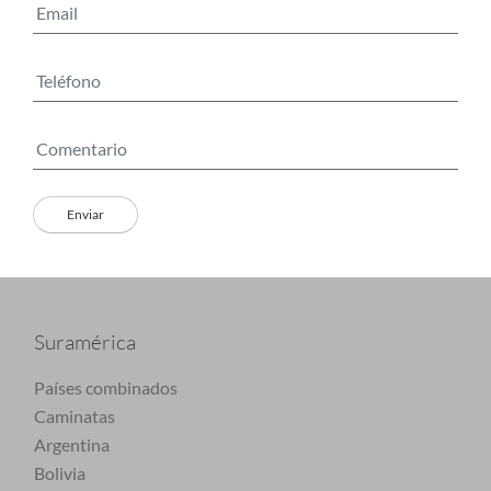
Suramérica
Países combinados
Caminatas
Argentina
Bolivia