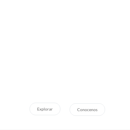
Inspirate
¿Por qué Getaway
Store?
¿Pensando en tu próxima
aventura? Conocé nuestras
Servicio Excepcional
recomendaciones, novedades y
Siempre estamos a la mano
destinos en tendencia para que
Respaldo y Garantía
vivás unas vacaciones increíbles.
Cuidamos tu Inversión
Explorar
Conocenos