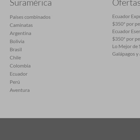
Suramérica
Oferta
Ecuador Expr
Países combinados
$350* por p
Caminatas
Ecuador Esen
Argentina
$350* por p
Bolivia
Lo Mejor de S
Brasil
Galápagos y 
Chile
Colombia
Ecuador
Perú
Aventura