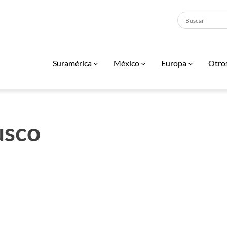
Suramérica
México
Europa
Otro
usco