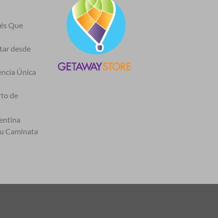
nés Que
itar desde
encia Única
rto de
entina
tu Caminata