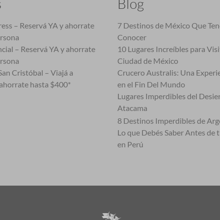
s
Blog
ess – Reservá YA y ahorrate
7 Destinos de México Que Te
ersona
Conocer
cial – Reservá YA y ahorrate
10 Lugares Increíbles para Vis
ersona
Ciudad de México
an Cristóbal – Viajá a
Crucero Australis: Una Experi
ahorrate hasta $400*
en el Fin Del Mundo
Lugares Imperdibles del Desie
Atacama
8 Destinos Imperdibles de Arg
Lo que Debés Saber Antes de 
en Perú