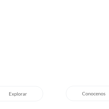
Inspirate
¿Por qué Ge
Servicio Excepcion
uestras recomendaciones,
Siempre estamos a
nas vacaciones increíbles.
Respaldo y Garant
Cuidamos tu Inver
Conocenos
Explorar