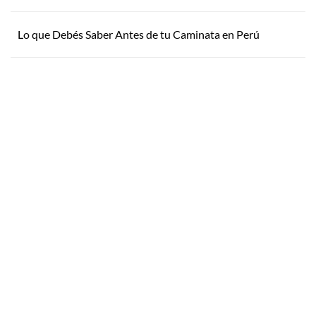
Lo que Debés Saber Antes de tu Caminata en Perú
Inspirate
¿Por qué Getaway
Store?
¿Pensando en tu próxima
aventura? Conocé nuestras
Servicio Excepcional
recomendaciones, novedades y
Siempre estamos a la mano
destinos en tendencia para que
Respaldo y Garantía
vivás unas vacaciones increíbles.
Cuidamos tu Inversión