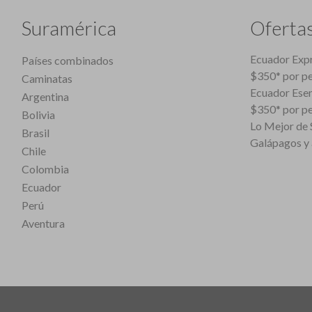
Suramérica
Oferta
Ecuador Expr
Países combinados
$350* por p
Caminatas
Ecuador Esen
Argentina
$350* por p
Bolivia
Lo Mejor de S
Brasil
Galápagos y 
Chile
Colombia
Ecuador
Perú
Aventura