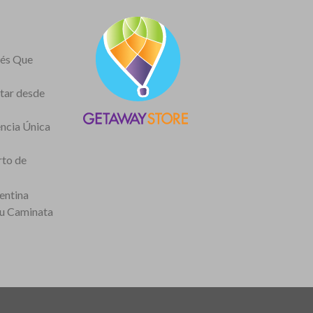
nés Que
itar desde
encia Única
rto de
entina
tu Caminata