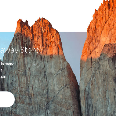
taway Store?
al
 la mano
ía
sión