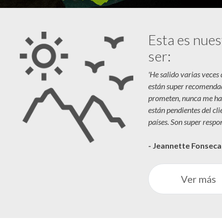
Esta es nues
ser:
'He salido varias veces
están super recomenda
prometen, nunca me ha
están pendientes del cl
países. Son super respon
- Jeannette Fonsec
Ver más