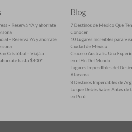
s
Blog
ess – Reservá YA y ahorrate
7 Destinos de México Que Te
ersona
Conocer
cial – Reservá YA y ahorrate
10 Lugares Increíbles para Vis
ersona
Ciudad de México
an Cristóbal – Viajá a
Crucero Australis: Una Experi
ahorrate hasta $400*
en el Fin Del Mundo
Lugares Imperdibles del Desie
Atacama
8 Destinos Imperdibles de Arg
Lo que Debés Saber Antes de 
en Perú