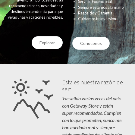
Servicio Excepcional
recomendaciones, novedades y
Siempre estamos a la mano
destinos en tendencia para que
Respaldo y Garantía
vivás unas vacaciones increíbles.
Cuidamos tu Inversión
Explorar
Conocenos
Esta es nuestra razón de
ser:
'He salido varias veces del país
con Getaway Store y están
super recomendados. Cumplen
con lo que prometen, nunca me
han quedado mal y siempre
están pendientes del cliente aún