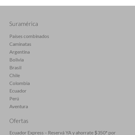
Suramérica
Países combinados
Caminatas
Argentina
Bolivia
Brasil
Chile
Colombia
Ecuador
Perú
Aventura
Ofertas
Ecuador Express – Reservá YA y ahorrate $350* por