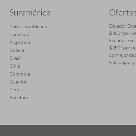
Suramérica
Oferta
Ecuador Expr
Países combinados
$350* por p
Caminatas
Ecuador Esen
Argentina
$350* por p
Bolivia
Lo Mejor de S
Brasil
Galápagos y 
Chile
Colombia
Ecuador
Perú
Aventura