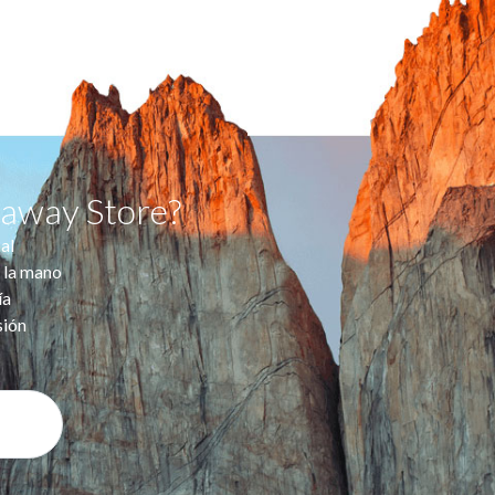
taway Store?
al
 la mano
ía
sión