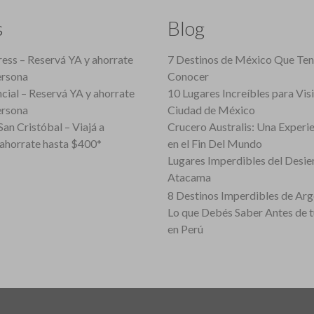
s
Blog
ess – Reservá YA y ahorrate
7 Destinos de México Que Te
ersona
Conocer
cial – Reservá YA y ahorrate
10 Lugares Increíbles para Vis
ersona
Ciudad de México
an Cristóbal – Viajá a
Crucero Australis: Una Experi
ahorrate hasta $400*
en el Fin Del Mundo
Lugares Imperdibles del Desie
Atacama
8 Destinos Imperdibles de Arg
Lo que Debés Saber Antes de 
en Perú