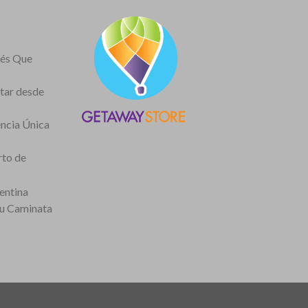
nés Que
itar desde
encia Única
rto de
entina
tu Caminata