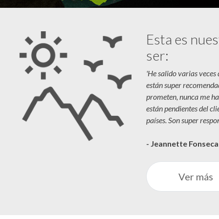
Esta es nues
ser:
'He salido varias veces
están super recomenda
prometen, nunca me ha
están pendientes del cl
países. Son super respon
- Jeannette Fonsec
Ver más