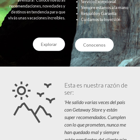
Servicio Excepcional
recomendaciones, novedades y
Siempre estamos a la mano
destinos en tendencia para que
Respaldo y Garantía
vivás unas vacaciones increíbles.
Cuidamos tu Inversión
Explorar
Conocenos
Esta es nuestra razón de
ser:
'He salido varias veces del país
con Getaway Store y están
super recomendados. Cumplen
con lo que prometen, nunca me
han quedado mal y siempre
están pendientes del cliente aún