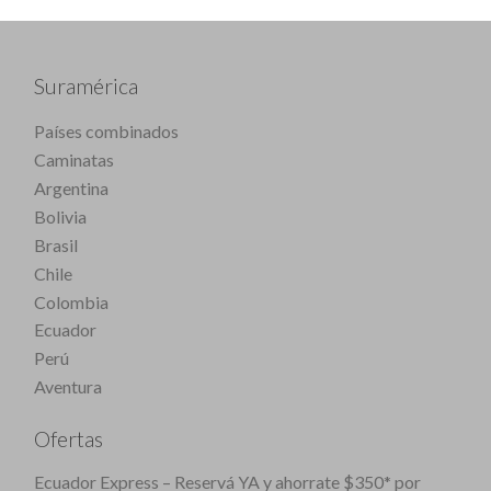
Suramérica
Países combinados
Caminatas
Argentina
Bolivia
Brasil
Chile
Colombia
Ecuador
Perú
Aventura
Ofertas
Ecuador Express – Reservá YA y ahorrate $350* por